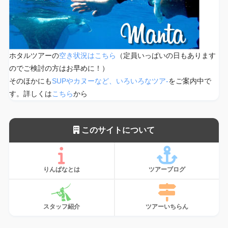
ホタルツアーの
空き状況はこちら
（定員いっぱいの日もあります
のでご検討の方はお早めに！）
そのほかにも
SUPやカヌーなど、いろいろなツア-
をご案内中で
す。詳しくは
こちら
から
このサイトについて
りんぱなとは
ツアーブログ
スタッフ紹介
ツアーいちらん