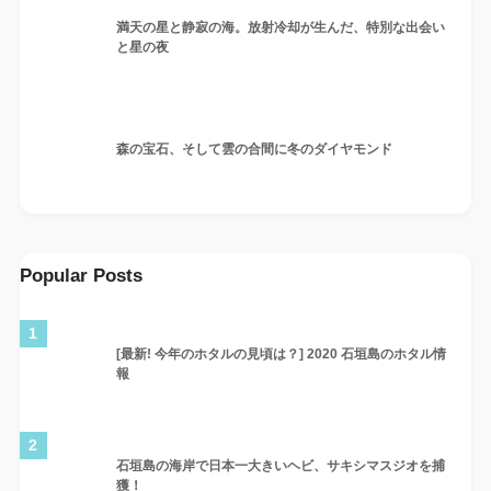
満天の星と静寂の海。放射冷却が生んだ、特別な出会い
と星の夜
森の宝石、そして雲の合間に冬のダイヤモンド
Popular Posts
1
[最新! 今年のホタルの見頃は？] 2020 石垣島のホタル情
報
2
石垣島の海岸で日本一大きいヘビ、サキシマスジオを捕
獲！