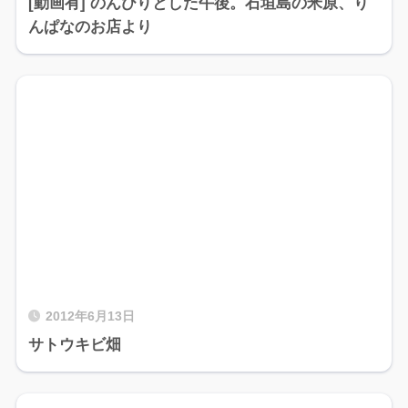
[動画有] のんびりとした午後。石垣島の米原、り
んぱなのお店より
2012年6月13日
サトウキビ畑