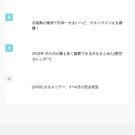
2
石垣島の海岸で日本一大きいヘビ、サキシマスジオを捕
獲！
3
2018年 天の川が最も良く観察できる日をまとめた[星空
カレンダー]
4
[2020] ホタルツアー、3〜6月の空き状況