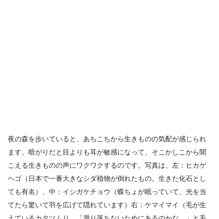
夜の森を歩いていると、あちこちから生きものの気配が感じられ
ます。暗がりだと目よりも耳が敏感になって、そこかしこから聞
こえる生きものの声にワクワクするのです。写真は、左：ヒカゲ
ヘゴ（日本で一番大きなシダ植物が倒れたもの。生きた化石とし
ても有名）、中：イシガケチョウ（蝶ちょが眠っていて、光を当
てたら驚いて羽を広げて隠れています）右：ケマイマイ（毛が生
えているカタツムリ。「滑り落ちないためにあるのかな…」と毛