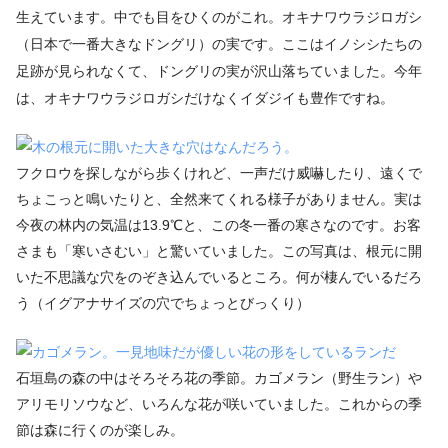
生えています。中でも目をひくのがこれ。オキナワウラジロガシ
（日本で一番大きなドングリ）の実です。ここはイノシシたちの
足跡が見られなくて、ドングリの実が沢山落ちていました。今年
は、オキナワウラジロガシだけなくイダジイも豊作ですね。
フクロウを探しながら歩くけれど、一声だけ威嚇したり、遠くで
ちょこっと鳴いたりと、全然来てくれる様子がありません。実は
今夜の林内の気温は13.9℃と、この冬一番の寒さなのです。お客
さまも「寒いさむい」と驚いていました。この写真は、根元に開
いた不思議な穴をのぞき込んでいるところ。何が棲んでいるだろ
う（イグアナサイズの穴でちょっとびっくり）
石垣島の森の中はそろそろ花の季節。カゴメラン（野生ラン）や
アリモリソウなど、いろんな花が咲いていました。これからの季
節は森に行くのが楽しみ。