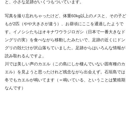
と、小さな足跡がいくつもついています。
写真を撮り忘れちゃったけど、体重60kg以上のメスと、その子ど
もが2匹（やや大きさが違う）、お昼頃にここを通過したようで
す。イノシシたちはオキナワウラジロガシ（日本で一番大きなド
ングリの実）を食べながら移動したみたいで、足跡の近くにドン
グリの殻だけが沢山落ちていました。足跡からはいろんな情報が
読み取れるんですよ。
川では美しい声のカエル（この島にしか棲んでいない固有種のカ
エル）を見ようと思ったけれど残念ながら出会えず。石垣島では
冬でもカエルが鳴いてます（＝鳴いている、ということは繁殖期
なんです）