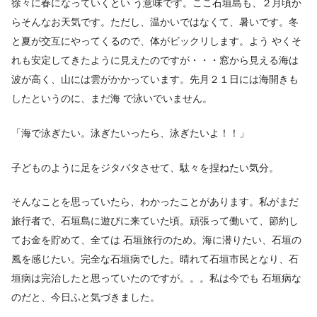
徐々に春になっていくとい う意味です。ここ石垣島も、２月頃か
らそんなお天気です。ただし、温かいではなくて、暑いです。冬
と夏が交互にやってくるので、体がビックリします。よう やくそ
れも安定してきたように見えたのですが・・・窓から見える海は
波が高く、山には雲がかかっています。先月２１日には海開きも
したというのに、まだ海 で泳いでいません。
「海で泳ぎたい。泳ぎたいったら、泳ぎたいよ！！」
子どものように足をジタバタさせて、駄々を捏ねたい気分。
そんなことを思っていたら、わかったことがあります。私がまだ
旅行者で、石垣島に遊びに来ていた頃。頑張って働いて、節約し
てお金を貯めて、全ては 石垣旅行のため。海に潜りたい、石垣の
風を感じたい。完全な石垣病でした。晴れて石垣市民となり、石
垣病は完治したと思っていたのですが。。。私は今でも 石垣病な
のだと、今日ふと気づきました。