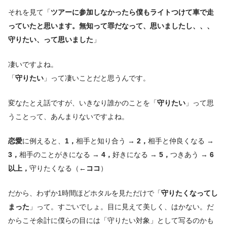
それを見て「
ツアーに参加しなかったら僕もライトつけて車で走
っていたと思います。無知って罪だなって、思いましたし、、、
守りたい、って思いました
」
凄いですよね。
「
守りたい
」って凄いことだと思うんです。
変なたとえ話ですが、いきなり誰かのことを「
守りたい
」って思
うことって、あんまりないですよね。
恋愛
に例えると、
1，
相手と知り合う →
2，
相手と仲良くなる →
3，
相手のことがきになる →
4，
好きになる →
5，
つきあう →
6
以上，
守りたくなる（
←ココ
）
だから、わずか1時間ほどホタルを見ただけで「
守りたくなってし
まった
」って。すごいでしょ。目に見えて美しく、はかない。だ
からこそ余計に僕らの目には「守りたい対象」として写るのかも